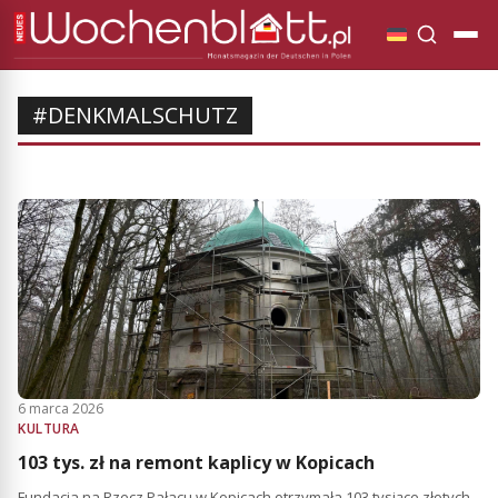
#DENKMALSCHUTZ
6 marca 2026
KULTURA
103 tys. zł na remont kaplicy w Kopicach
Fundacja na Rzecz Pałacu w Kopicach otrzymała 103 tysiące złotych