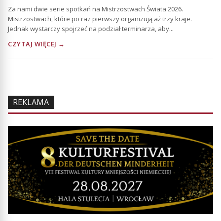
Za nami dwie serie spotkań na Mistrzostwach Świata 2026.
Mistrzostwach, które po raz pierwszy organizują aż trzy kraje.
Jednak wystarczy spojrzeć na podział terminarza, aby...
CZYTAJ WIĘCEJ →
REKLAMA