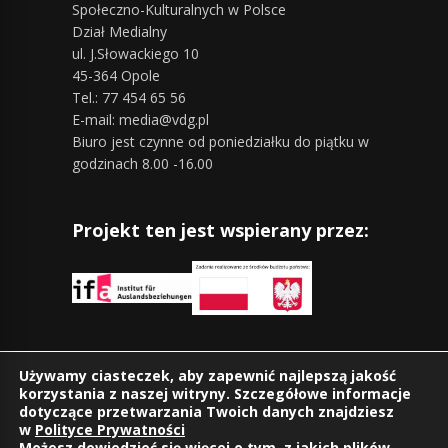
Społeczno-Kulturalnych w Polsce
Dział Medialny
ul. J.Słowackiego 10
45-364 Opole
Tel.: 77 454 65 56
E-mail: media@vdg.pl
Biuro jest czynne od poniedziałku do piątku w
godzinach 8.00 -16.00
Projekt ten jest wspierany przez:
Znajdziesz nas również na:
Używamy ciasteczek, aby zapewnić najlepszą jakość
korzystania z naszej witryny. Szczegółowe informacje
dotyczące przetwarzania Twoich danych znajdziesz
w
Polityce Prywatności
Możesz dowiedzieć się więcej o tym, z jakich plików