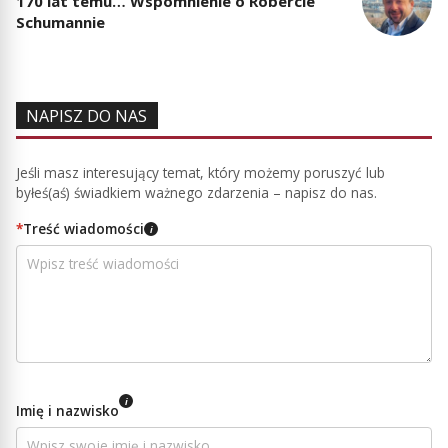
170 lat temu… Wspomnienie o Robercie
Schumannie
NAPISZ DO NAS
Jeśli masz interesujący temat, który możemy poruszyć lub
byłeś(aś) świadkiem ważnego zdarzenia – napisz do nas.
*
Treść wiadomości
i
i
Imię i nazwisko