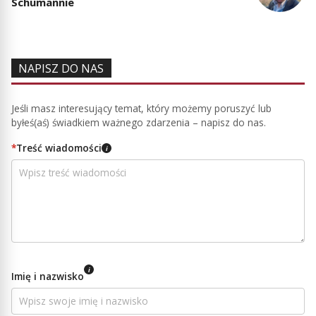
Schumannie
NAPISZ DO NAS
Jeśli masz interesujący temat, który możemy poruszyć lub
byłeś(aś) świadkiem ważnego zdarzenia – napisz do nas.
*
Treść wiadomości
i
i
Imię i nazwisko