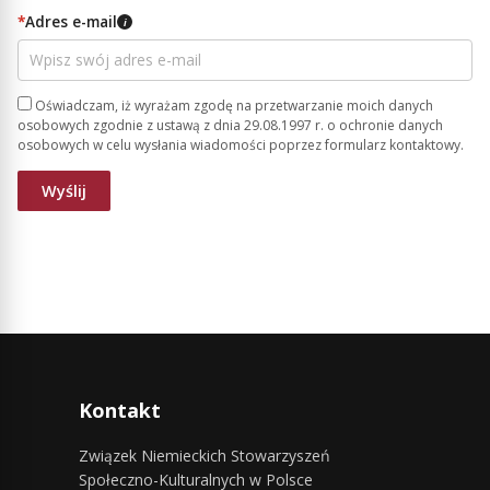
*
Adres e-mail
i
Oświadczam, iż wyrażam zgodę na przetwarzanie moich danych
osobowych zgodnie z ustawą z dnia 29.08.1997 r. o ochronie danych
osobowych w celu wysłania wiadomości poprzez formularz kontaktowy.
Kontakt
Związek Niemieckich Stowarzyszeń
Społeczno-Kulturalnych w Polsce