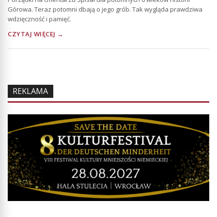
Górowa. Teraz potomni dbają o jego grób. Tak wygląda prawdziwa
wdzięczność i pamięć.
CZYTAJ WIĘCEJ →
REKLAMA