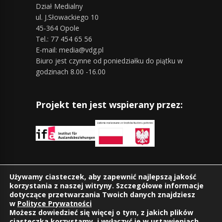
Dział Medialny
ul. J.Słowackiego 10
45-364 Opole
Tel.: 77 454 65 56
E-mail: media@vdg.pl
Biuro jest czynne od poniedziałku do piątku w
godzinach 8.00 -16.00
Projekt ten jest wspierany przez:
Znajdziesz nas również na:
Używamy ciasteczek, aby zapewnić najlepszą jakość
korzystania z naszej witryny. Szczegółowe informacje
dotyczące przetwarzania Twoich danych znajdziesz
w
Polityce Prywatności
Możesz dowiedzieć się więcej o tym, z jakich plików
ciasteczka korzystamy, i wyłączyć je w
ustawieniach
.