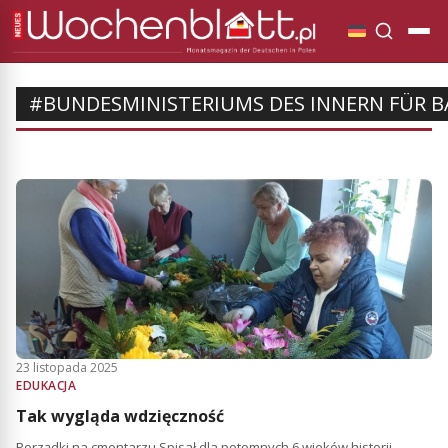
#BUNDESMINISTERIUMS DES INNERN FÜR 
23 listopada 2025
EDUKACJA
Tak wygląda wdzięczność
Porządki na cmentarzu Spisał dla potomnych 6 wieków historii