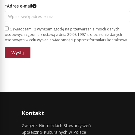
*
Adres e-mail
i
Oświadczam, iż wyrażam zgodę na przetwarzanie moich danych
osobowych zgodnie z ustawą z dnia 29.08.1997 r. o ochronie danych
osobowych w celu wysłania wiadomości poprzez formularz kontaktowy.
Kontakt
Związek Niemieckich Stowarzyszeń
Społeczno-Kulturalnych w Polsce