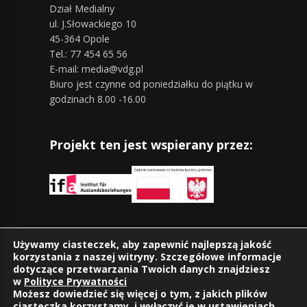
Dział Medialny
ul. J.Słowackiego 10
45-364 Opole
Tel.: 77 454 65 56
E-mail: media@vdg.pl
Biuro jest czynne od poniedziałku do piątku w
godzinach 8.00 -16.00
Projekt ten jest wspierany przez:
Znajdziesz nas również na:
Używamy ciasteczek, aby zapewnić najlepszą jakość
korzystania z naszej witryny. Szczegółowe informacje
dotyczące przetwarzania Twoich danych znajdziesz
w
Polityce Prywatności
Możesz dowiedzieć się więcej o tym, z jakich plików
ciasteczka korzystamy, i wyłączyć je w
ustawieniach
.