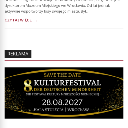
dyrektorem Muzeum Miejskiego we Wrocławiu. Od lat jednak
aktywnie współtworzy losy swojego miasta. Był...
CZYTAJ WIĘCEJ →
REKLAMA