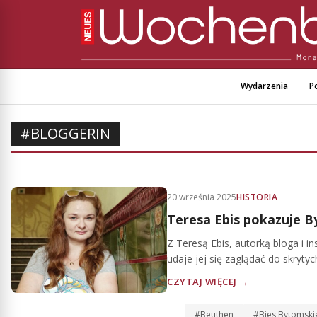
Wydarzenia
Po
#BLOGGERIN
20 września 2025
HISTORIA
Teresa Ebis pokazuje By
Z Teresą Ebis, autorką bloga i 
udaje jej się zaglądać do skrytyc
CZYTAJ WIĘCEJ →
#Beuthen
#Bies Bytomski