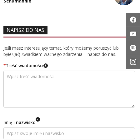
Schumannie
NAPISZ DO NAS
Jeśli masz interesujący temat, który możemy poruszyć lub
byłeś(aś) świadkiem ważnego zdarzenia – napisz do nas.
*
Treść wiadomości
i
i
Imię i nazwisko