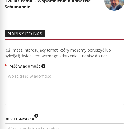
170 lat temu… Wspomnienie o Robercie
Schumannie
NAPISZ DO NAS
Jeśli masz interesujący temat, który możemy poruszyć lub
byłeś(aś) świadkiem ważnego zdarzenia – napisz do nas.
*
Treść wiadomości
i
i
Imię i nazwisko