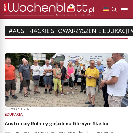
#AUSTRIACKIE STOWARZYSZENIE EDUKACJI 
6 września 2025
EDUKACJA
Austriaccy Rolnicy gościli na Górnym Śląsku
Wymiana poza własnym podwórkiem W dniach 22-26 czerwca