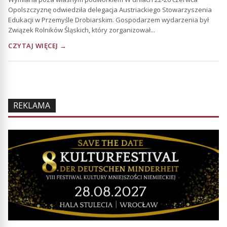
Opolszczyznę odwiedziła delegacja Austriackiego Stowarzyszenia
Edukacji w Przemyśle Drobiarskim. Gospodarzem wydarzenia był
Związek Rolników Śląskich, który zorganizował...
CZYTAJ WIĘCEJ →
REKLAMA