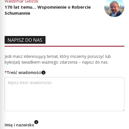
Waldemar Gielzok
170 lat temu… Wspomnienie o Robercie
Schumannie
NAPISZ DO NAS
Jeśli masz interesujący temat, który możemy poruszyć lub
byłeś(aś) świadkiem ważnego zdarzenia – napisz do nas.
*
Treść wiadomości
i
i
Imię i nazwisko