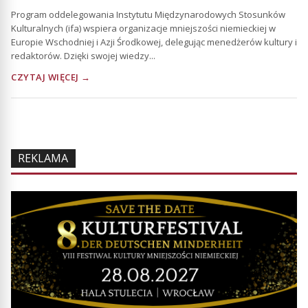
Program oddelegowania Instytutu Międzynarodowych Stosunków
Kulturalnych (ifa) wspiera organizacje mniejszości niemieckiej w
Europie Wschodniej i Azji Środkowej, delegując menedżerów kultury i
redaktorów. Dzięki swojej wiedzy...
CZYTAJ WIĘCEJ →
REKLAMA