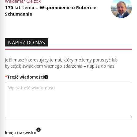
Waldemar Gielzok
170 lat temu… Wspomnienie o Robercie
Schumannie
NAPISZ DO NAS
Jeśli masz interesujący temat, który możemy poruszyć lub
byłeś(aś) świadkiem ważnego zdarzenia – napisz do nas.
*
Treść wiadomości
i
i
Imię i nazwisko