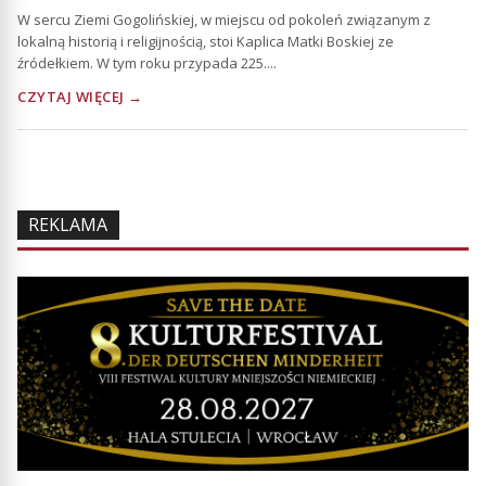
W sercu Ziemi Gogolińskiej, w miejscu od pokoleń związanym z
lokalną historią i religijnością, stoi Kaplica Matki Boskiej ze
źródełkiem. W tym roku przypada 225....
CZYTAJ WIĘCEJ →
REKLAMA