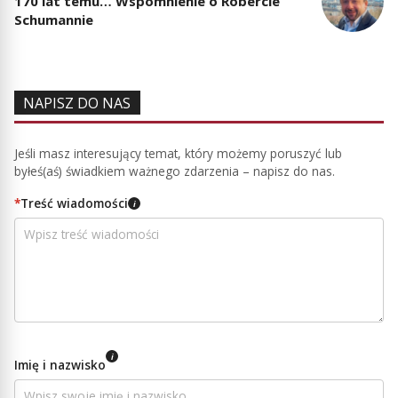
170 lat temu… Wspomnienie o Robercie
Schumannie
NAPISZ DO NAS
Jeśli masz interesujący temat, który możemy poruszyć lub
byłeś(aś) świadkiem ważnego zdarzenia – napisz do nas.
*
Treść wiadomości
i
i
Imię i nazwisko