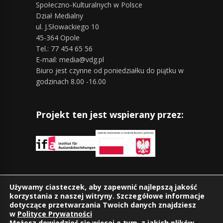
Społeczno-Kulturalnych w Polsce
Dział Medialny
ul. J.Słowackiego 10
45-364 Opole
Tel.: 77 454 65 56
E-mail: media@vdg.pl
Biuro jest czynne od poniedziałku do piątku w
godzinach 8.00 -16.00
Projekt ten jest wspierany przez:
Znajdziesz nas również na:
Używamy ciasteczek, aby zapewnić najlepszą jakość
korzystania z naszej witryny. Szczegółowe informacje
dotyczące przetwarzania Twoich danych znajdziesz
w
Polityce Prywatności
Możesz dowiedzieć się więcej o tym, z jakich plików