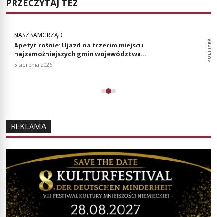
PRZECZYTAJ TEŻ
NASZ SAMORZĄD
POLITYKA
POLITYKA
Apetyt rośnie: Ujazd na trzecim miejscu
najzamożniejszych gmin województwa
opolskiego
5 sierpnia 2026
REKLAMA