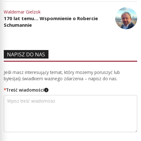
Waldemar Gielzok
170 lat temu… Wspomnienie o Robercie
Schumannie
NAPISZ DO NAS
Jeśli masz interesujący temat, który możemy poruszyć lub
byłeś(aś) świadkiem ważnego zdarzenia – napisz do nas.
*
Treść wiadomości
i