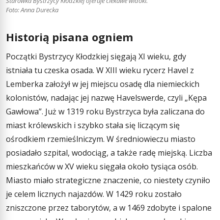
Starówka Bystrzycy Kłodzkiej oferuje ciekawe widoki.
Foto: Anna Durecka
Historią pisana ogniem
Początki Bystrzycy Kłodzkiej sięgają XI wieku, gdy
istniała tu czeska osada. W XIII wieku rycerz Havel z
Lemberka założył w jej miejscu osadę dla niemieckich
kolonistów, nadając jej nazwę Havelswerde, czyli „Kępa
Gawłowa”. Już w 1319 roku Bystrzyca była zaliczana do
miast królewskich i szybko stała się liczącym się
ośrodkiem rzemieślniczym. W średniowieczu miasto
posiadało szpital, wodociąg, a także radę miejską. Liczba
mieszkańców w XV wieku sięgała około tysiąca osób.
Miasto miało strategiczne znaczenie, co niestety czyniło
je celem licznych najazdów. W 1429 roku zostało
zniszczone przez taborytów, a w 1469 zdobyte i spalone