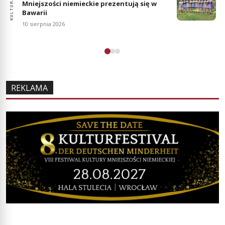
KOLU
KULTURA
Mniejszości niemieckie prezentują się w
Bawarii
10 sierpnia 2026
REKLAMA