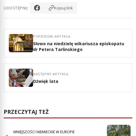
UDOSTĘPNIJ:
Kopiuj link
POPRZEDNI ARTYKUŁ
Słowo na niedzielę wikariusza episkopatu
dr Petera Tarlinskiego
NASTĘPNY ARTYKUŁ
Dźwięk lata
PRZECZYTAJ TEŻ
MNIEJSZOŚCI NIEMIECKIE W EUROPIE