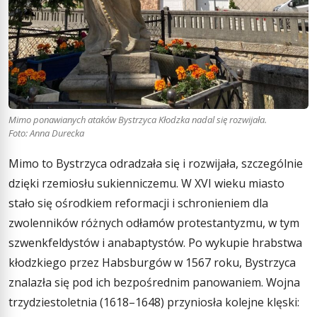
Mimo ponawianych ataków Bystrzyca Kłodzka nadal się rozwijała.
Foto: Anna Durecka
Mimo to Bystrzyca odradzała się i rozwijała, szczególnie
dzięki rzemiosłu sukienniczemu. W XVI wieku miasto
stało się ośrodkiem reformacji i schronieniem dla
zwolenników różnych odłamów protestantyzmu, w tym
szwenkfeldystów i anabaptystów. Po wykupie hrabstwa
kłodzkiego przez Habsburgów w 1567 roku, Bystrzyca
znalazła się pod ich bezpośrednim panowaniem. Wojna
trzydziestoletnia (1618–1648) przyniosła kolejne klęski: