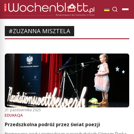
#ZUZANNA MISZTELA
31 października 2025
EDUKACJA
Przedszkolna podróż przez świat poezji
Promowanie języka niemieckiego w przedszkolach Górnego Śląska