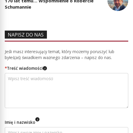
170 lat temu… Wspomnienie o Robercie
Schumannie
NAPISZ DO NAS
Jeśli masz interesujący temat, który możemy poruszyć lub
byłeś(aś) świadkiem ważnego zdarzenia – napisz do nas.
*
Treść wiadomości
i
i
Imię i nazwisko