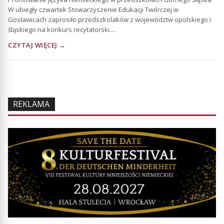
W ubiegły czwartek Stowarzyszenie Edukacji Twórczej w
Gosławicach zaprosiło przedszkolaków z województw opolskiego i
śląskiego na konkurs recytatorski....
CZYTAJ WIĘCEJ →
REKLAMA