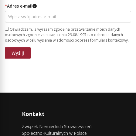
*
Adres e-mail
i
Oświadczam, iż wyrażam zgodę na przetwarzanie moich danych
osobowych zgodnie z ustawą z dnia 29.08.1997 r. o ochronie danych
osobowych w celu wysłania wiadomości poprzez formularz kontaktowy.
Kontakt
Związek Niemieckich Stowarzyszeń
Społeczno-Kulturalnych w Polsce