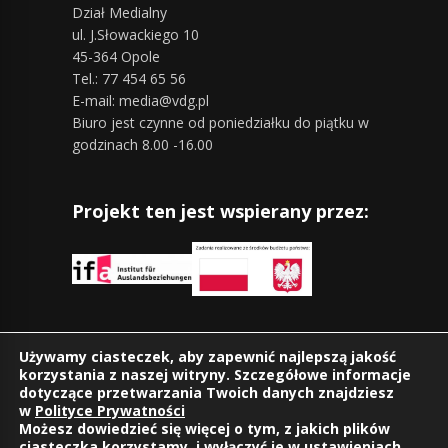
Dział Medialny
ul. J.Słowackiego 10
45-364 Opole
Tel.: 77 454 65 56
E-mail: media@vdg.pl
Biuro jest czynne od poniedziałku do piątku w
godzinach 8.00 -16.00
Projekt ten jest wspierany przez:
Znajdziesz nas również na:
Używamy ciasteczek, aby zapewnić najlepszą jakość
korzystania z naszej witryny. Szczegółowe informacje
dotyczące przetwarzania Twoich danych znajdziesz
w
Polityce Prywatności
Możesz dowiedzieć się więcej o tym, z jakich plików
ciasteczka korzystamy, i wyłączyć je w
ustawieniach
.