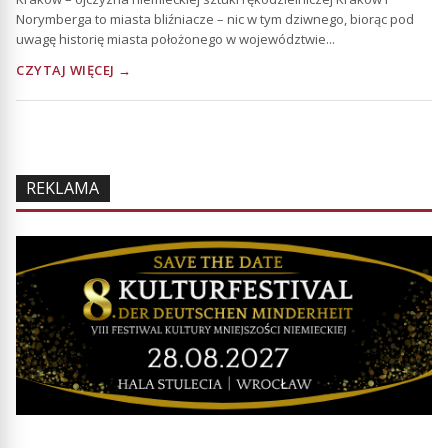
Norymberga to miasta bliźniacze – nic w tym dziwnego, biorąc pod
uwagę historię miasta położonego w województwie...
CZYTAJ WIĘCEJ →
REKLAMA