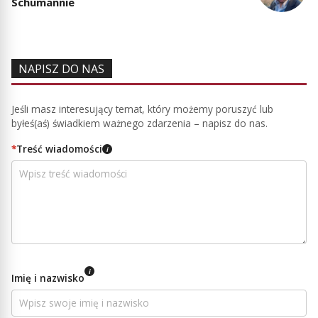
Schumannie
NAPISZ DO NAS
Jeśli masz interesujący temat, który możemy poruszyć lub
byłeś(aś) świadkiem ważnego zdarzenia – napisz do nas.
*
Treść wiadomości
i
i
Imię i nazwisko