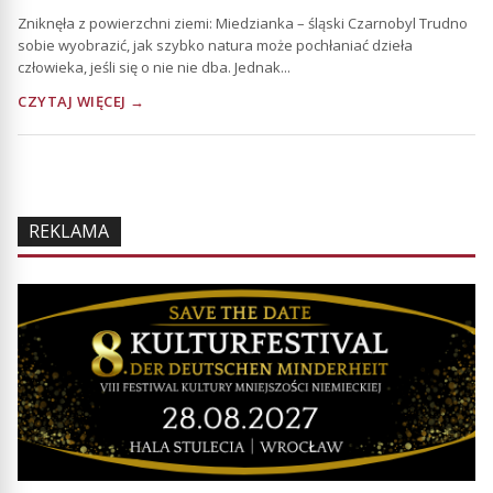
Zniknęła z powierzchni ziemi: Miedzianka – śląski Czarnobyl Trudno
sobie wyobrazić, jak szybko natura może pochłaniać dzieła
człowieka, jeśli się o nie nie dba. Jednak...
CZYTAJ WIĘCEJ →
REKLAMA