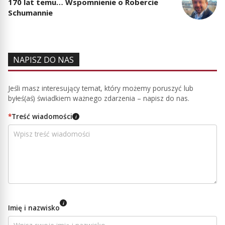
170 lat temu… Wspomnienie o Robercie
Schumannie
NAPISZ DO NAS
Jeśli masz interesujący temat, który możemy poruszyć lub
byłeś(aś) świadkiem ważnego zdarzenia – napisz do nas.
*
Treść wiadomości
i
i
Imię i nazwisko