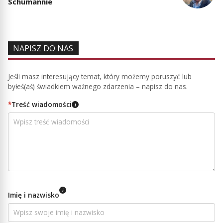
Schumannie
NAPISZ DO NAS
Jeśli masz interesujący temat, który możemy poruszyć lub
byłeś(aś) świadkiem ważnego zdarzenia – napisz do nas.
*
Treść wiadomości
i
i
Imię i nazwisko