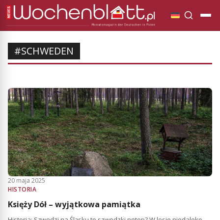
#SCHWEDEN
20 maja 2025
HISTORIA
Księży Dół – wyjątkowa pamiątka
Historia: Szwedzi na Śląsku to szwedzki potop? W lesie niedaleko