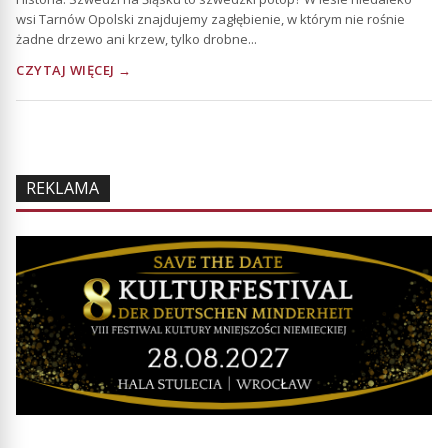
wsi Tarnów Opolski znajdujemy zagłębienie, w którym nie rośnie
żadne drzewo ani krzew, tylko drobne...
CZYTAJ WIĘCEJ →
REKLAMA