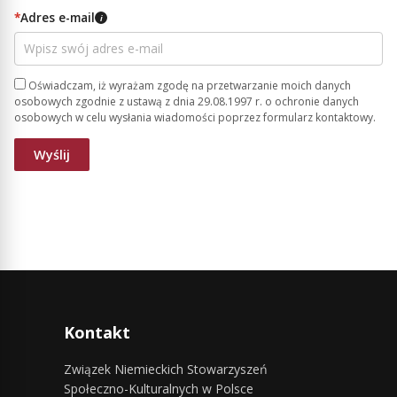
*
Adres e-mail
i
Oświadczam, iż wyrażam zgodę na przetwarzanie moich danych
osobowych zgodnie z ustawą z dnia 29.08.1997 r. o ochronie danych
osobowych w celu wysłania wiadomości poprzez formularz kontaktowy.
Kontakt
Związek Niemieckich Stowarzyszeń
Społeczno-Kulturalnych w Polsce