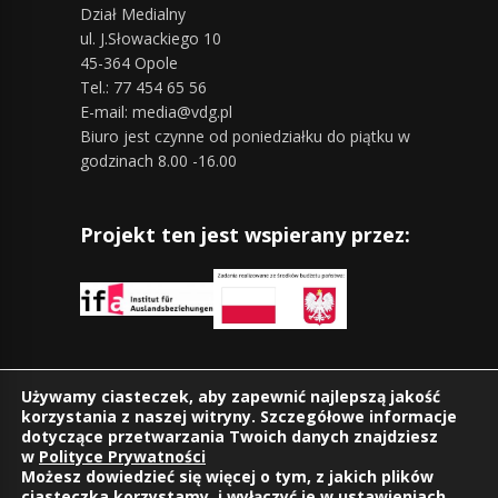
Dział Medialny
ul. J.Słowackiego 10
45-364 Opole
Tel.: 77 454 65 56
E-mail: media@vdg.pl
Biuro jest czynne od poniedziałku do piątku w
godzinach 8.00 -16.00
Projekt ten jest wspierany przez:
Znajdziesz nas również na:
Używamy ciasteczek, aby zapewnić najlepszą jakość
korzystania z naszej witryny. Szczegółowe informacje
dotyczące przetwarzania Twoich danych znajdziesz
w
Polityce Prywatności
Możesz dowiedzieć się więcej o tym, z jakich plików
ciasteczka korzystamy, i wyłączyć je w
ustawieniach
.