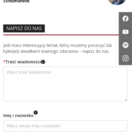
Schumannie
NAPISZ DO NAS
Jeśli masz interesujący temat, który możemy poruszyć lub
byłeś(aś) świadkiem ważnego zdarzenia – napisz do nas.
*
Treść wiadomości
i
i
Imię i nazwisko