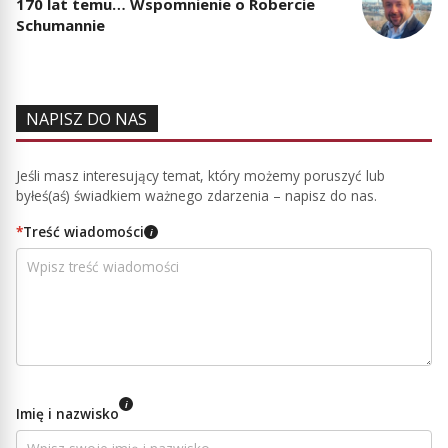
170 lat temu… Wspomnienie o Robercie
Schumannie
NAPISZ DO NAS
Jeśli masz interesujący temat, który możemy poruszyć lub
byłeś(aś) świadkiem ważnego zdarzenia – napisz do nas.
*
Treść wiadomości
i
i
Imię i nazwisko