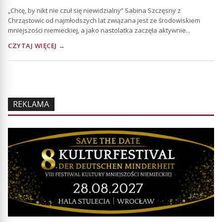
„Chcę, by nikt nie czuł się niewidzialny” Sabina Szczęsny z
Chrząstowic od najmłodszych lat związana jest ze środowiskiem
mniejszości niemieckiej, a jako nastolatka zaczęła aktywnie...
CZYTAJ WIĘCEJ →
REKLAMA