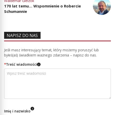
Waldemar Gielzok
170 lat temu… Wspomnienie o Robercie
Schumannie
NAPISZ DO NAS
Jeśli masz interesujący temat, który możemy poruszyć lub
byłeś(aś) świadkiem ważnego zdarzenia – napisz do nas.
*
Treść wiadomości
i
i
Imię i nazwisko