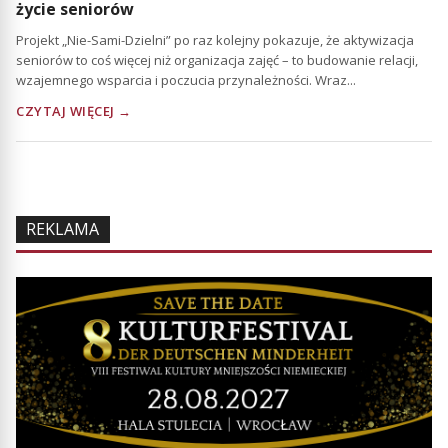
życie seniorów
Projekt „Nie-Sami-Dzielni” po raz kolejny pokazuje, że aktywizacja
seniorów to coś więcej niż organizacja zajęć – to budowanie relacji,
wzajemnego wsparcia i poczucia przynależności. Wraz...
CZYTAJ WIĘCEJ →
REKLAMA