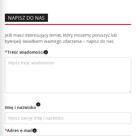
NAPISZ DO NAS
Jeśli masz interesujący temat, który możemy poruszyć lub
byłeś(aś) świadkiem ważnego zdarzenia – napisz do nas.
*
Treść wiadomości
i
i
Imię i nazwisko
*
Adres e-mail
i