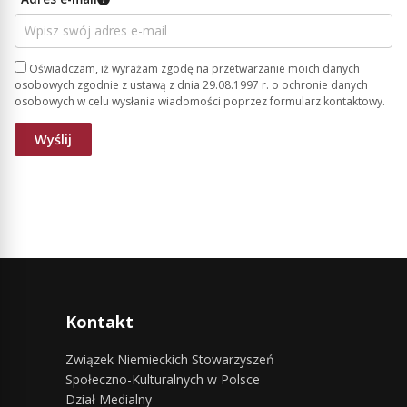
Oświadczam, iż wyrażam zgodę na przetwarzanie moich danych
osobowych zgodnie z ustawą z dnia 29.08.1997 r. o ochronie danych
osobowych w celu wysłania wiadomości poprzez formularz kontaktowy.
Kontakt
Związek Niemieckich Stowarzyszeń
Społeczno-Kulturalnych w Polsce
Dział Medialny