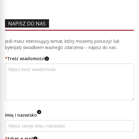
NAPISZ DO NAS
Jeśli masz interesujący temat, który możemy poruszyć lub
byłeś(aś) świadkiem ważnego zdarzenia – napisz do nas.
*
Treść wiadomości
i
i
Imię i nazwisko
*
Adres e-mail
i