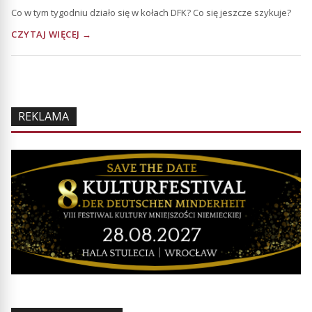
Co w tym tygodniu działo się w kołach DFK? Co się jeszcze szykuje?
CZYTAJ WIĘCEJ →
REKLAMA