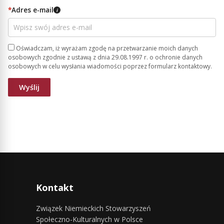
*
Adres e-mail
i
Oświadczam, iż wyrażam zgodę na przetwarzanie moich danych
osobowych zgodnie z ustawą z dnia 29.08.1997 r. o ochronie danych
osobowych w celu wysłania wiadomości poprzez formularz kontaktowy.
Kontakt
Związek Niemieckich Stowarzyszeń
Społeczno-Kulturalnych w Polsce