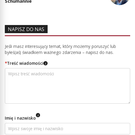
Schumannie
NAPISZ DO NAS
Jeśli masz interesujący temat, który możemy poruszyć lub
byłeś(aś) świadkiem ważnego zdarzenia – napisz do nas.
*
Treść wiadomości
i
i
Imię i nazwisko