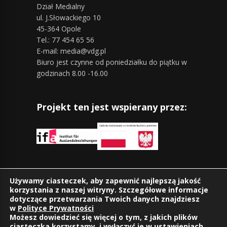
Dział Medialny
ul. J.Słowackiego 10
45-364 Opole
Tel.: 77 454 65 56
E-mail: media@vdg.pl
Biuro jest czynne od poniedziałku do piątku w
godzinach 8.00 -16.00
Projekt ten jest wspierany przez:
Znajdziesz nas również na:
Używamy ciasteczek, aby zapewnić najlepszą jakość
korzystania z naszej witryny. Szczegółowe informacje
dotyczące przetwarzania Twoich danych znajdziesz
w
Polityce Prywatności
Możesz dowiedzieć się więcej o tym, z jakich plików
ciasteczka korzystamy, i wyłączyć je w
ustawieniach
.