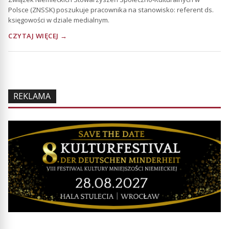
Polsce (ZNSSK) poszukuje pracownika na stanowisko: referent ds.
księgowości w dziale medialnym.
CZYTAJ WIĘCEJ →
REKLAMA