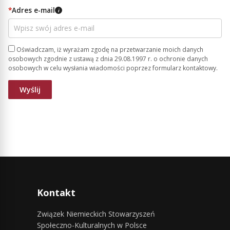
*
Adres e-mail
i
Oświadczam, iż wyrażam zgodę na przetwarzanie moich danych
osobowych zgodnie z ustawą z dnia 29.08.1997 r. o ochronie danych
osobowych w celu wysłania wiadomości poprzez formularz kontaktowy.
Kontakt
Związek Niemieckich Stowarzyszeń
Społeczno-Kulturalnych w Polsce