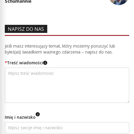
Schumannie
NAPISZ DO NAS
Jeśli masz interesujący temat, który możemy poruszyć lub
byłeś(aś) świadkiem ważnego zdarzenia – napisz do nas.
*
Treść wiadomości
i
i
Imię i nazwisko