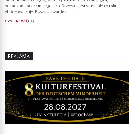
posadzona przez mojego ojca. Drzewko jest stare, ale co roku
obficie owocuje. Pigwy są twarde i...
CZYTAJ WIĘCEJ →
REKLAMA