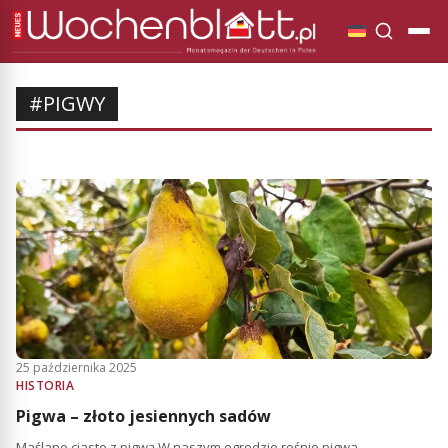
#PIGWY
25 października 2025
HISTORIA
Pigwa – złoto jesiennych sadów
Maślane ciasto z pigwą W naszym ogrodzie rośnie pigwa,