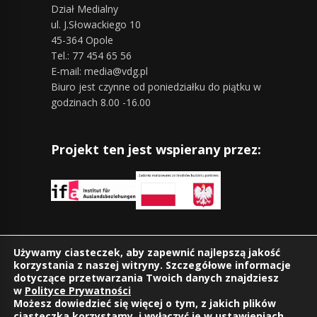
Dział Medialny
ul. J.Słowackiego 10
45-364 Opole
Tel.: 77 454 65 56
E-mail: media@vdg.pl
Biuro jest czynne od poniedziałku do piątku w
godzinach 8.00 -16.00
Projekt ten jest wspierany przez:
Znajdziesz nas również na:
Używamy ciasteczek, aby zapewnić najlepszą jakość
korzystania z naszej witryny. Szczegółowe informacje
dotyczące przetwarzania Twoich danych znajdziesz
w
Polityce Prywatności
Możesz dowiedzieć się więcej o tym, z jakich plików
ciasteczka korzystamy, i wyłączyć je w
ustawieniach
.