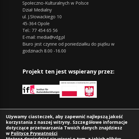
Społeczno-Kulturalnych w Polsce
Dział Medialny
ul. J.Słowackiego 10
45-364 Opole
Tel.: 77 454 65 56
E-mail: media@vdg.pl
Biuro jest czynne od poniedziałku do piątku w
godzinach 8.00 -16.00
Projekt ten jest wspierany przez:
Znajdziesz nas również na:
Używamy ciasteczek, aby zapewnić najlepszą jakość
korzystania z naszej witryny. Szczegółowe informacje
dotyczące przetwarzania Twoich danych znajdziesz
w
Polityce Prywatności
Możesz dowiedzieć się więcej o tym, z jakich plików