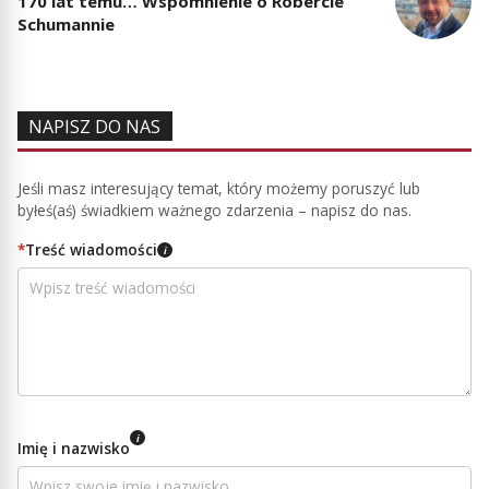
170 lat temu… Wspomnienie o Robercie
Schumannie
NAPISZ DO NAS
Jeśli masz interesujący temat, który możemy poruszyć lub
byłeś(aś) świadkiem ważnego zdarzenia – napisz do nas.
*
Treść wiadomości
i
i
Imię i nazwisko