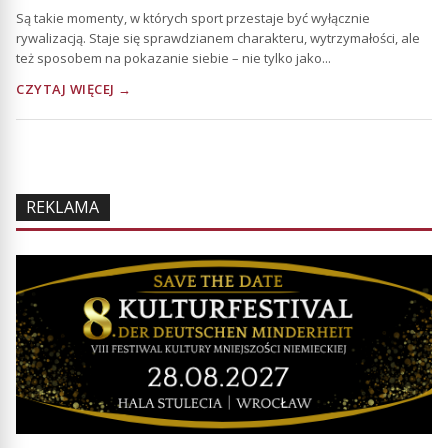
Są takie momenty, w których sport przestaje być wyłącznie
rywalizacją. Staje się sprawdzianem charakteru, wytrzymałości, ale
też sposobem na pokazanie siebie – nie tylko jako...
CZYTAJ WIĘCEJ →
REKLAMA