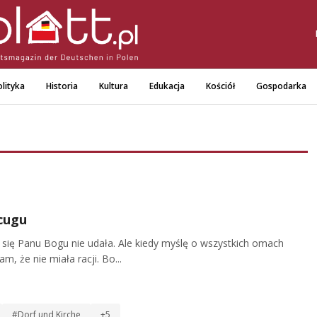
lityka
Historia
Kultura
Edukacja
Kościół
Gospodarka
ycugu
się Panu Bogu nie udała. Ale kiedy myślę o wszystkich omach
, że nie miała racji. Bo...
#Dorf und Kirche
+5