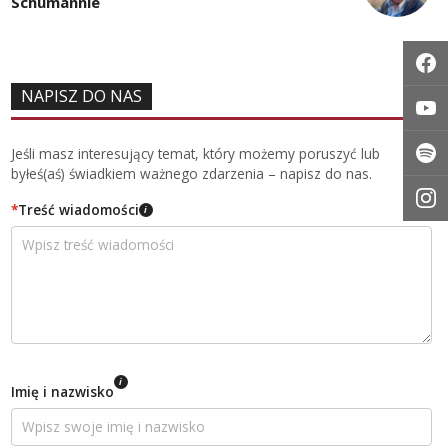
Schumannie
NAPISZ DO NAS
Jeśli masz interesujący temat, który możemy poruszyć lub
byłeś(aś) świadkiem ważnego zdarzenia – napisz do nas.
*
Treść wiadomości
i
i
Imię i nazwisko