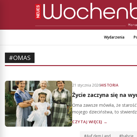
Wydarzenia
Po
#OMAS
21 stycznia 2026
HISTORIA
Życie zaczyna się na w
Oma zawsze mówiła, że starość 
mojego dzieciństwa, to stwierdzam
CZYTAJ WIĘCEJ →
#Auf dem Land
#babcie