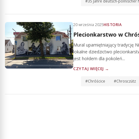
#35 Jahre deutsch-polnischer
20 września 2025
HISTORIA
Plecionkarstwo w Chróś
Mural upamiętniający tradycję 
lokalne dziedzictwo plecionkarst
jest hołdem dla pokoleń...
CZYTAJ WIĘCEJ →
#Chróścice
#Chrosczütz