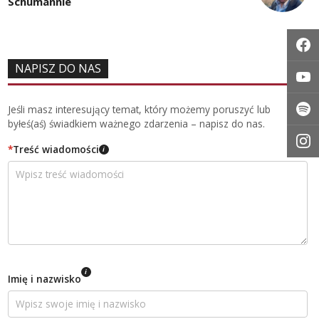
Schumannie
NAPISZ DO NAS
Jeśli masz interesujący temat, który możemy poruszyć lub
byłeś(aś) świadkiem ważnego zdarzenia – napisz do nas.
*
Treść wiadomości
i
i
Imię i nazwisko