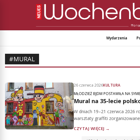
Wydarzenia
Po
#MURAL
26 czerwca 2026
KULTURA
MŁODZIEŻ BJDM POSTAWIŁA NA SYM
Mural na 35-lecie pols
W dniach 19–21 czerwca 2026 rok
warsztaty graffiti zorganizowane
CZYTAJ WIĘCEJ →