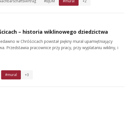
 Nachbarschaftsvertrag
#BJDM
#mural
+2
cicach – historia wiklinowego dziedzictwa
Niedawno w Chróścicach powstał piękny mural upamiętniający
wa. Przedstawia pracownice przy pracy, przy wyplataniu wikliny, i
#mural
+3