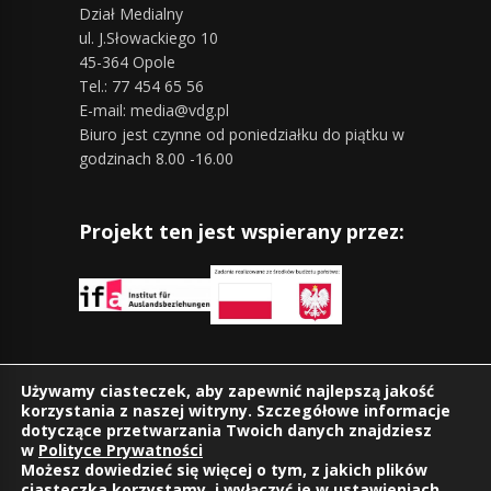
Dział Medialny
ul. J.Słowackiego 10
45-364 Opole
Tel.: 77 454 65 56
E-mail: media@vdg.pl
Biuro jest czynne od poniedziałku do piątku w
godzinach 8.00 -16.00
Projekt ten jest wspierany przez:
Znajdziesz nas również na:
Używamy ciasteczek, aby zapewnić najlepszą jakość
korzystania z naszej witryny. Szczegółowe informacje
dotyczące przetwarzania Twoich danych znajdziesz
w
Polityce Prywatności
Możesz dowiedzieć się więcej o tym, z jakich plików
ciasteczka korzystamy, i wyłączyć je w
ustawieniach
.