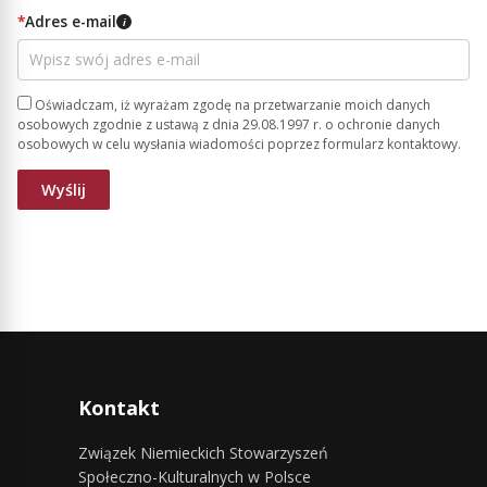
*
Adres e-mail
i
Oświadczam, iż wyrażam zgodę na przetwarzanie moich danych
osobowych zgodnie z ustawą z dnia 29.08.1997 r. o ochronie danych
osobowych w celu wysłania wiadomości poprzez formularz kontaktowy.
Kontakt
Związek Niemieckich Stowarzyszeń
Społeczno-Kulturalnych w Polsce