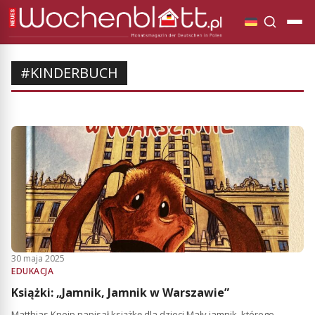
#KINDERBUCH
30 maja 2025
EDUKACJA
Książki: „Jamnik, Jamnik w Warszawie”
Matthias Kneip napisał książkę dla dzieci Mały jamnik, którego