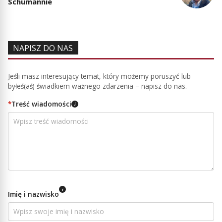
Schumannie
NAPISZ DO NAS
Jeśli masz interesujący temat, który możemy poruszyć lub
byłeś(aś) świadkiem ważnego zdarzenia – napisz do nas.
*
Treść wiadomości
i
i
Imię i nazwisko