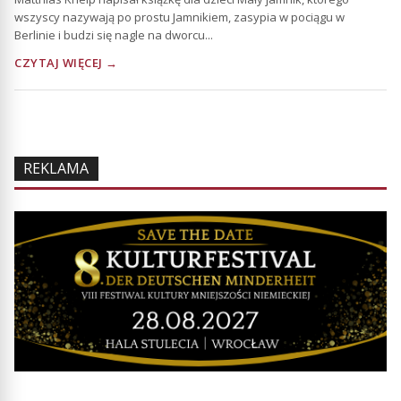
wszyscy nazywają po prostu Jamnikiem, zasypia w pociągu w
Berlinie i budzi się nagle na dworcu...
CZYTAJ WIĘCEJ →
REKLAMA