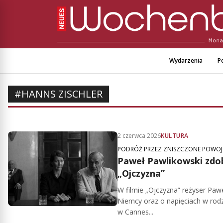
Wydarzenia
Po
#HANNS ZISCHLER
2 czerwca 2026
KULTURA
PODRÓŻ PRZEZ ZNISZCZONE POWOJ
Paweł Pawlikowski zdob
„Ojczyzna”
W filmie „Ojczyzna” reżyser Pa
Niemcy oraz o napięciach w ro
w Cannes...