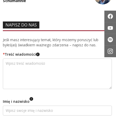
Schumannie
NAPISZ DO NAS
Jeśli masz interesujący temat, który możemy poruszyć lub
byłeś(aś) świadkiem ważnego zdarzenia – napisz do nas.
*
Treść wiadomości
i
i
Imię i nazwisko