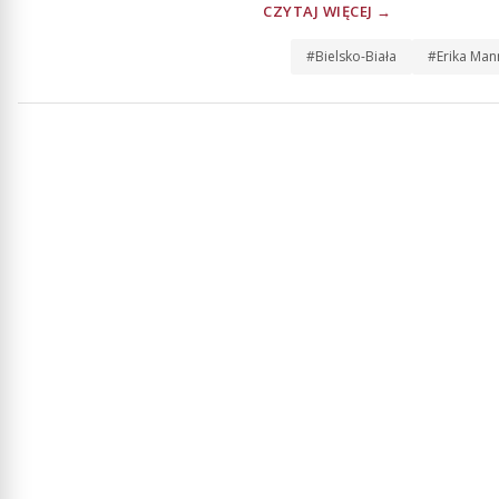
CZYTAJ WIĘCEJ →
#Bielsko-Biała
#Erika Man