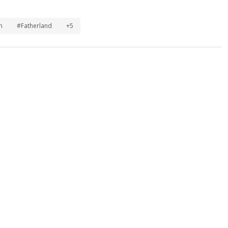
n
#Fatherland
+5