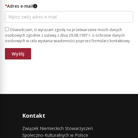
*
Adres e-mail
i
Oświadczam, iż wyrażam zgodę na przetwarzanie moich danych
osobowych zgodnie z ustawą z dnia 29.08.1997 r. o ochronie danych
osobowych w celu wysłania wiadomości poprzez formularz kontaktowy.
Kontakt
Związek Niemieckich Stowarzyszeń
Społeczno-Kulturalnych w Polsce