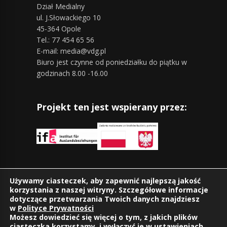
Dział Medialny
ul. J.Słowackiego 10
45-364 Opole
Tel.: 77 454 65 56
E-mail: media@vdg.pl
Biuro jest czynne od poniedziałku do piątku w
godzinach 8.00 -16.00
Projekt ten jest wspierany przez:
Znajdziesz nas również na:
Używamy ciasteczek, aby zapewnić najlepszą jakość
korzystania z naszej witryny. Szczegółowe informacje
dotyczące przetwarzania Twoich danych znajdziesz
w
Polityce Prywatności
Możesz dowiedzieć się więcej o tym, z jakich plików
ciasteczka korzystamy, i wyłączyć je w
ustawieniach
.