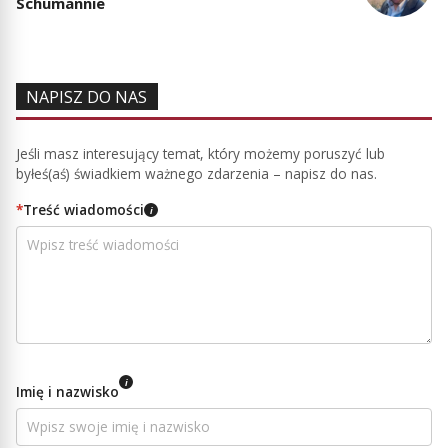
Schumannie
NAPISZ DO NAS
Jeśli masz interesujący temat, który możemy poruszyć lub
byłeś(aś) świadkiem ważnego zdarzenia – napisz do nas.
*
Treść wiadomości
i
i
Imię i nazwisko