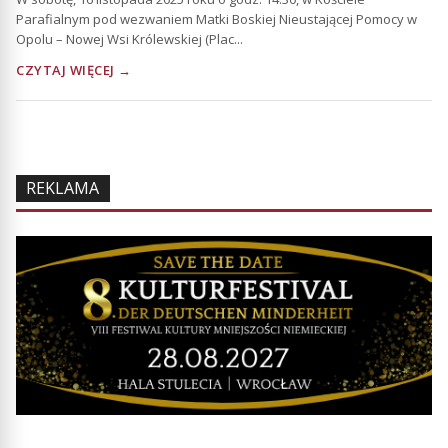
Parafialnym pod wezwaniem Matki Boskiej Nieustającej Pomocy w
Opolu – Nowej Wsi Królewskiej (Plac...
CZYTAJ WIĘCEJ →
REKLAMA