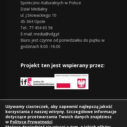
Społeczno-Kulturalnych w Polsce
Dział Medialny
ul. J.Słowackiego 10
45-364 Opole
Tel.: 77 454 65 56
E-mail: media@vdg.pl
Biuro jest czynne od poniedziałku do piątku w
godzinach 8.00 -16.00
Projekt ten jest wspierany przez:
Znajdziesz nas również na:
Używamy ciasteczek, aby zapewnić najlepszą jakość
korzystania z naszej witryny. Szczegółowe informacje
dotyczące przetwarzania Twoich danych znajdziesz
w
Polityce Prywatności
Możesz dowiedzieć się więcej o tym, z jakich plików