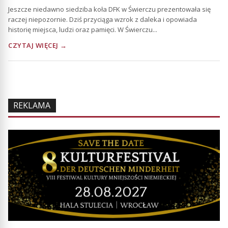
Jeszcze niedawno siedziba koła DFK w Świerczu prezentowała się
raczej niepozornie. Dziś przyciąga wzrok z daleka i opowiada
historię miejsca, ludzi oraz pamięci. W Świerczu...
CZYTAJ WIĘCEJ →
REKLAMA