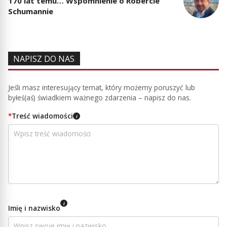
170 lat temu… Wspomnienie o Robercie
Schumannie
NAPISZ DO NAS
Jeśli masz interesujący temat, który możemy poruszyć lub
byłeś(aś) świadkiem ważnego zdarzenia – napisz do nas.
*
Treść wiadomości
i
i
Imię i nazwisko