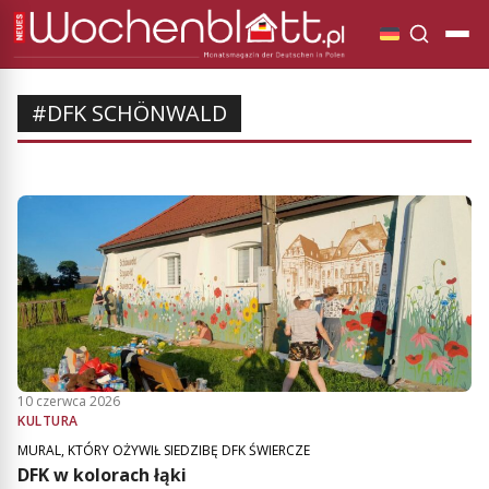
#DFK SCHÖNWALD
10 czerwca 2026
KULTURA
MURAL, KTÓRY OŻYWIŁ SIEDZIBĘ DFK ŚWIERCZE
DFK w kolorach łąki