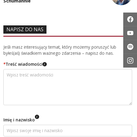
Schumannie
NAPISZ DO NAS
Jeśli masz interesujący temat, który możemy poruszyć lub
byłeś(aś) świadkiem ważnego zdarzenia – napisz do nas.
*
Treść wiadomości
i
i
Imię i nazwisko