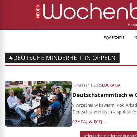
Wydarzenia
Po
#DEUTSCHE MINDERHEIT IN OPPELN
10 września 2025
EDUKACJA
Deutschstammtisch w O
9 września w kawiarni Pod Arkad
Deutschstammtisch – spotkanie d
CZYTAJ WIĘCEJ →
#deutsche Minderheit in oppe