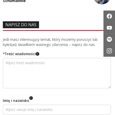
Schumannie
NAPISZ DO NAS
Jeśli masz interesujący temat, który możemy poruszyć lub
byłeś(aś) świadkiem ważnego zdarzenia – napisz do nas.
*
Treść wiadomości
i
i
Imię i nazwisko