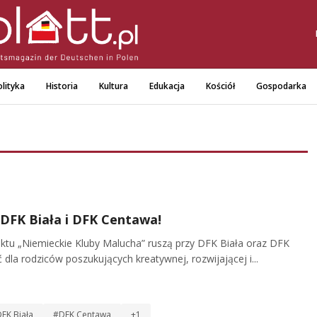
lityka
Historia
Kultura
Edukacja
Kościół
Gospodarka
DFK Biała i DFK Centawa!
tu „Niemieckie Kluby Malucha” ruszą przy DFK Biała oraz DFK
la rodziców poszukujących kreatywnej, rozwijającej i...
FK Biała
#DFK Centawa
+1