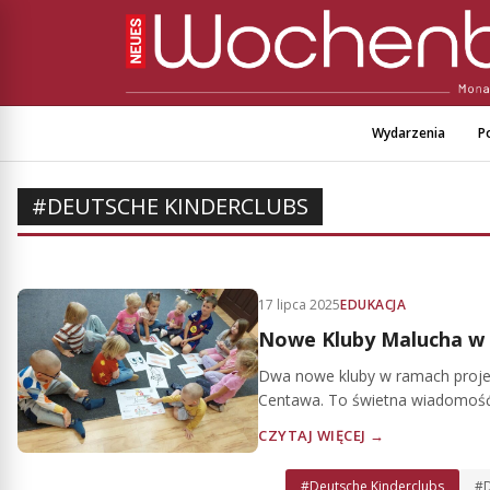
Wydarzenia
Po
#DEUTSCHE KINDERCLUBS
17 lipca 2025
EDUKACJA
Nowe Kluby Malucha w 
Dwa nowe kluby w ramach projek
Centawa. To świetna wiadomość d
CZYTAJ WIĘCEJ →
#Deutsche Kinderclubs
#D