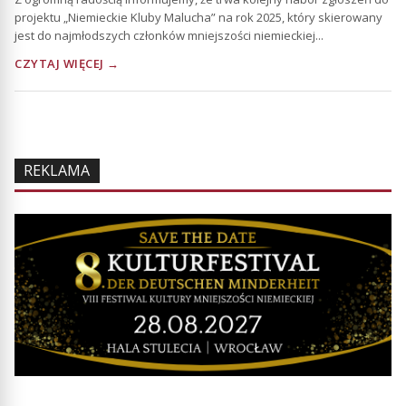
projektu „Niemieckie Kluby Malucha” na rok 2025, który skierowany
jest do najmłodszych członków mniejszości niemieckiej...
CZYTAJ WIĘCEJ →
REKLAMA