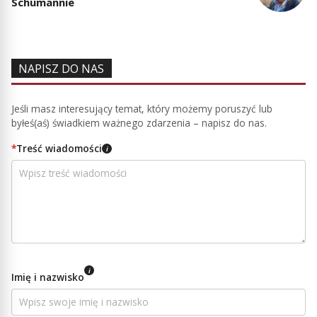
Schumannie
NAPISZ DO NAS
Jeśli masz interesujący temat, który możemy poruszyć lub
byłeś(aś) świadkiem ważnego zdarzenia – napisz do nas.
*
Treść wiadomości
i
i
Imię i nazwisko