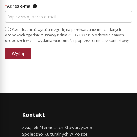
*
Adres e-mail
i
Oświadczam, iż wyrażam zgodę na przetwarzanie moich danych
osobowych zgodnie z ustawą z dnia 29.08.1997 r. o ochronie danych
osobowych w celu wysłania wiadomości poprzez formularz kontaktowy.
Kontakt
Związek Niemieckich Stowarzyszeń
Społeczno-Kulturalnych w Polsce