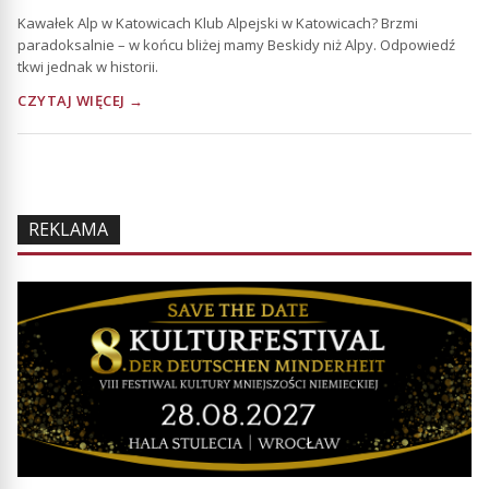
Kawałek Alp w Katowicach Klub Alpejski w Katowicach? Brzmi
paradoksalnie – w końcu bliżej mamy Beskidy niż Alpy. Odpowiedź
tkwi jednak w historii.
CZYTAJ WIĘCEJ →
REKLAMA