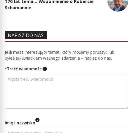
170 lat temu… Wspomnienie o Robercie
Schumannie
NAPISZ DO NAS
Jeśli masz interesujący temat, który możemy poruszyć lub
byłeś(aś) świadkiem ważnego zdarzenia – napisz do nas.
*
Treść wiadomości
i
i
Imię i nazwisko