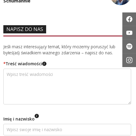
Schumannie
NAPISZ DO NAS
Jeśli masz interesujący temat, który możemy poruszyć lub
byłeś(aś) świadkiem ważnego zdarzenia – napisz do nas.
*
Treść wiadomości
i
i
Imię i nazwisko