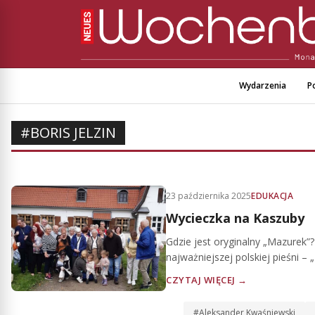
Wydarzenia
Po
#BORIS JELZIN
23 października 2025
EDUKACJA
Wycieczka na Kaszuby
Gdzie jest oryginalny „Mazurek
najważniejszej polskiej pieśni 
CZYTAJ WIĘCEJ →
#Aleksander Kwaśniewski