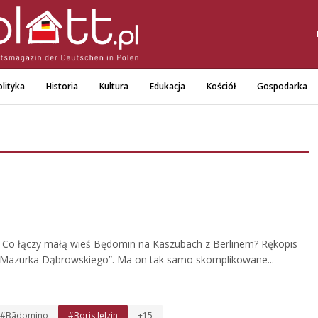
lityka
Historia
Kultura
Edukacja
Kościół
Gospodarka
”? Co łączy małą wieś Będomin na Kaszubach z Berlinem? Rękopis
– „Mazurka Dąbrowskiego”. Ma on tak samo skomplikowane...
#Bãdomino
#Boris Jelzin
+15