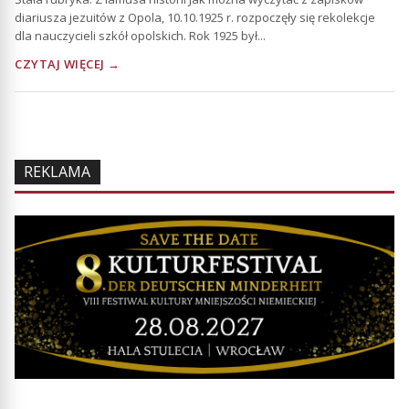
diariusza jezuitów z Opola, 10.10.1925 r. rozpoczęły się rekolekcje
dla nauczycieli szkół opolskich. Rok 1925 był...
CZYTAJ WIĘCEJ →
REKLAMA