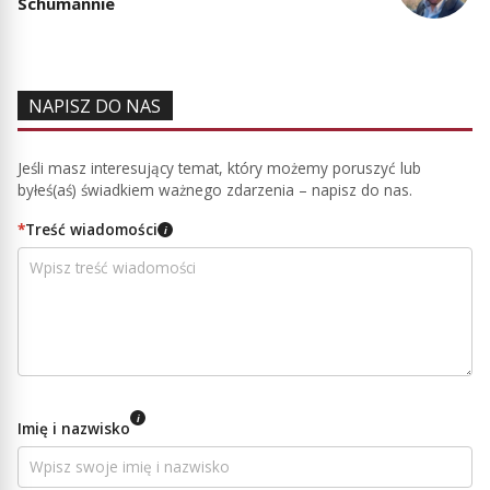
Schumannie
NAPISZ DO NAS
Jeśli masz interesujący temat, który możemy poruszyć lub
byłeś(aś) świadkiem ważnego zdarzenia – napisz do nas.
*
Treść wiadomości
i
i
Imię i nazwisko