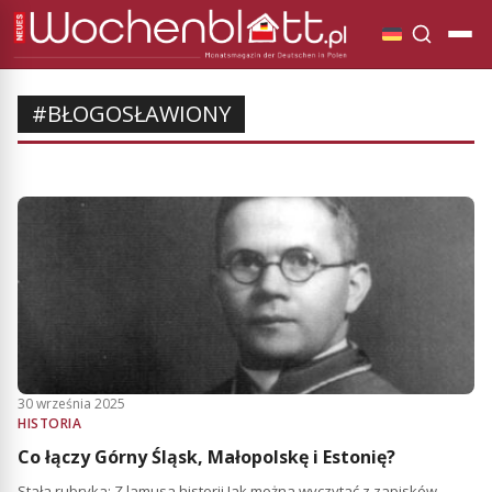
#BŁOGOSŁAWIONY
30 września 2025
HISTORIA
Co łączy Górny Śląsk, Małopolskę i Estonię?
Stała rubryka: Z lamusa historii Jak można wyczytać z zapisków