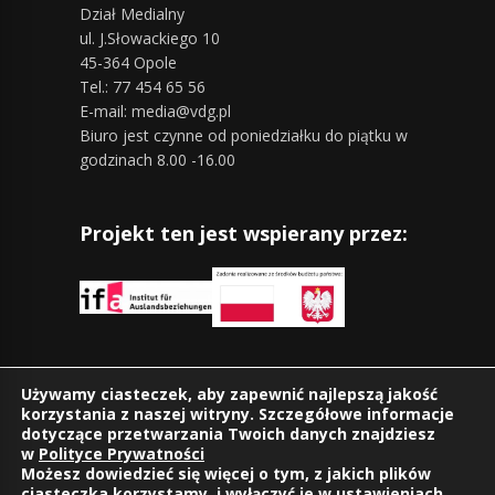
Dział Medialny
ul. J.Słowackiego 10
45-364 Opole
Tel.: 77 454 65 56
E-mail: media@vdg.pl
Biuro jest czynne od poniedziałku do piątku w
godzinach 8.00 -16.00
Projekt ten jest wspierany przez:
Znajdziesz nas również na:
Używamy ciasteczek, aby zapewnić najlepszą jakość
korzystania z naszej witryny. Szczegółowe informacje
dotyczące przetwarzania Twoich danych znajdziesz
w
Polityce Prywatności
Możesz dowiedzieć się więcej o tym, z jakich plików
ciasteczka korzystamy, i wyłączyć je w
ustawieniach
.