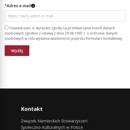
*
Adres e-mail
i
Oświadczam, iż wyrażam zgodę na przetwarzanie moich danych
osobowych zgodnie z ustawą z dnia 29.08.1997 r. o ochronie danych
osobowych w celu wysłania wiadomości poprzez formularz kontaktowy.
Kontakt
Związek Niemieckich Stowarzyszeń
Społeczno-Kulturalnych w Polsce