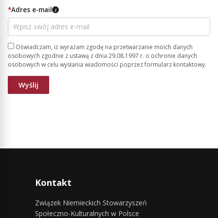
*
Adres e-mail
i
Oświadczam, iż wyrażam zgodę na przetwarzanie moich danych
osobowych zgodnie z ustawą z dnia 29.08.1997 r. o ochronie danych
osobowych w celu wysłania wiadomości poprzez formularz kontaktowy.
Kontakt
Związek Niemieckich Stowarzyszeń
Społeczno-Kulturalnych w Polsce