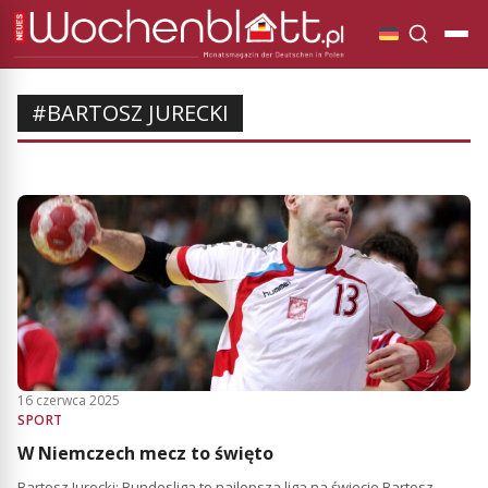
#BARTOSZ JURECKI
16 czerwca 2025
SPORT
W Niemczech mecz to święto
Bartosz Jurecki: Bundesliga to najlepsza liga na świecie Bartosz