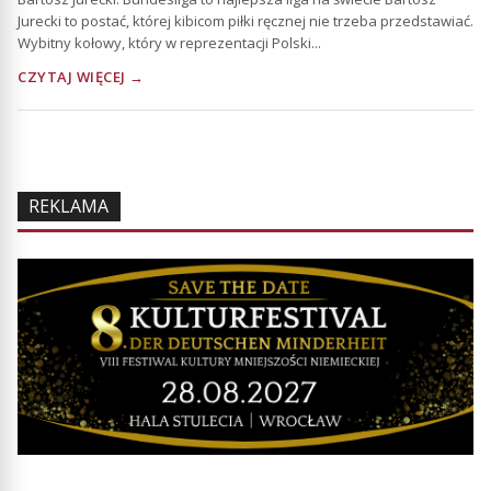
Jurecki to postać, której kibicom piłki ręcznej nie trzeba przedstawiać.
Wybitny kołowy, który w reprezentacji Polski...
CZYTAJ WIĘCEJ →
REKLAMA