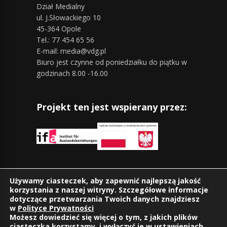
Dział Medialny
ul. J.Słowackiego 10
45-364 Opole
Tel.: 77 454 65 56
E-mail: media@vdg.pl
Biuro jest czynne od poniedziałku do piątku w
godzinach 8.00 -16.00
Projekt ten jest wspierany przez:
Znajdziesz nas również na:
Używamy ciasteczek, aby zapewnić najlepszą jakość
korzystania z naszej witryny. Szczegółowe informacje
dotyczące przetwarzania Twoich danych znajdziesz
w
Polityce Prywatności
Możesz dowiedzieć się więcej o tym, z jakich plików
ciasteczka korzystamy, i wyłączyć je w
ustawieniach
.