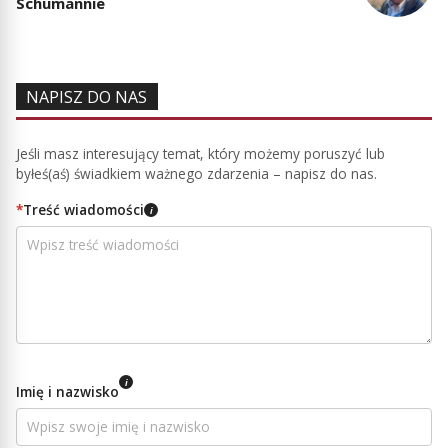
Schumannie
NAPISZ DO NAS
Jeśli masz interesujący temat, który możemy poruszyć lub
byłeś(aś) świadkiem ważnego zdarzenia – napisz do nas.
*
Treść wiadomości
i
i
Imię i nazwisko