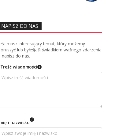
NAPISZ DO NAS
Jeśli masz interesujący temat, który możemy
poruszyć lub byłeś(aś) świadkiem ważnego zdarzenia
– napisz do nas.
*
Treść wiadomości
i
i
Imię i nazwisko