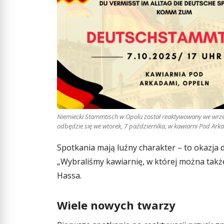
Niemiecki Stammtisch w Opolu został reaktywowany we wrześ
odbędzie się we wtorek, 7 października, w kawiarni Pod Ark
Spotkania mają luźny charakter – to okazja
„Wybraliśmy kawiarnię, w której można także 
Hassa.
Wiele nowych twarzy