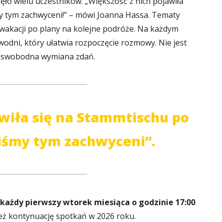
ęło wielu uczestników. „Większość z nich pojawiła
my tym zachwyceni!” – mówi Joanna Hassa. Tematy
akacji po plany na kolejne podróże. Na każdym
odni, który ułatwia rozpoczęcie rozmowy. Nie jest
st swobodna wymiana zdań.
awiła się na Stammtischu po
liśmy tym zachwyceni”.
każdy pierwszy wtorek miesiąca o godzinie 17:00
eż kontynuację spotkań w 2026 roku.