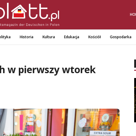
HO
lityka
Historia
Kultura
Edukacja
Kościół
Gospodarka
h w pierwszy wtorek