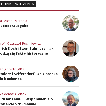
PUNKT WIDZENIA
Dr Michał Matheja
„Sonderausgabe”
prof. Krzysztof Ruchniewicz
Erich Koch i Egon Bahr, czyli jak
rodzą się fakty historyczne
Małgorzata Janik
Radecz i Seifersdorf: Od ziarenka
do bochenka
Waldemar Gielzok
170 lat temu… Wspomnienie o
Robercie Schumannie