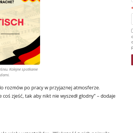
d
niu. Kolejne spotkanie
adami.
 do rozmów po pracy w przyjaznej atmosferze.
coś zjeść, tak aby nikt nie wyszedł głodny” – dodaje