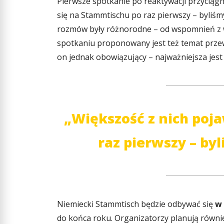
Pierwsze spotkanie po reaktywacji przyciągn
się na Stammtischu po raz pierwszy – byliś
rozmów były różnorodne – od wspomnień z w
spotkaniu proponowany jest też temat przew
on jednak obowiązujący – najważniejsza je
„Większość z nich poj
raz pierwszy – by
Niemiecki Stammtisch będzie odbywać się
w 
do końca roku. Organizatorzy planują równi