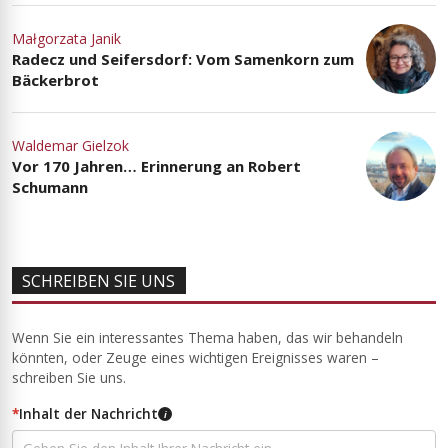
Małgorzata Janik
Radecz und Seifersdorf: Vom Samenkorn zum
Bäckerbrot
Waldemar Gielzok
Vor 170 Jahren… Erinnerung an Robert
Schumann
SCHREIBEN SIE UNS
Wenn Sie ein interessantes Thema haben, das wir behandeln
könnten, oder Zeuge eines wichtigen Ereignisses waren –
schreiben Sie uns.
*
Inhalt der Nachricht
i