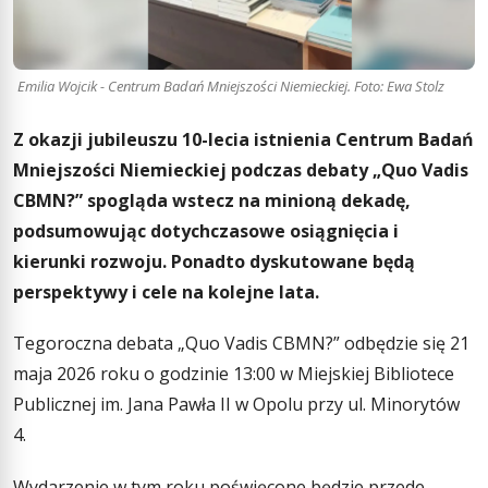
Emilia Wojcik - Centrum Badań Mniejszości Niemieckiej. Foto: Ewa Stolz
Z okazji jubileuszu 10-lecia istnienia Centrum Badań
Mniejszości Niemieckiej podczas debaty „Quo Vadis
CBMN?” spogląda wstecz na minioną dekadę,
podsumowując dotychczasowe osiągnięcia i
kierunki rozwoju. Ponadto dyskutowane będą
perspektywy i cele na kolejne lata.
Tegoroczna debata „Quo Vadis CBMN?” odbędzie się 21
maja 2026 roku o godzinie 13:00 w Miejskiej Bibliotece
Publicznej im. Jana Pawła II w Opolu przy ul. Minorytów
4.
Wydarzenie w tym roku poświęcone będzie przede