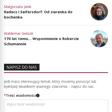
Małgorzata Janik
Radecz i Seifersdorf: Od ziarenka do
bochenka
Waldemar Gielzok
170 lat temu… Wspomnienie o Robercie
Schumannie
NAPISZ DO NAS
Jeśli masz interesujący temat, który możemy poruszyć lub
byłeś(aś) świadkiem ważnego zdarzenia – napisz do nas.
*
Treść wiadomości
i