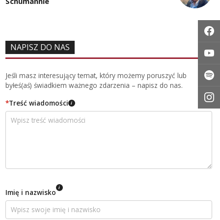
Schumannie
NAPISZ DO NAS
Jeśli masz interesujący temat, który możemy poruszyć lub
byłeś(aś) świadkiem ważnego zdarzenia – napisz do nas.
*
Treść wiadomości
i
i
Imię i nazwisko