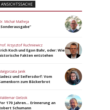
ANSICHTSSACHE
Dr. Michał Matheja
„Sonderausgabe”
Prof. Krzysztof Ruchniewicz
Erich Koch und Egon Bahr, oder: Wie
historische Fakten entstehen
Małgorzata Janik
Radecz und Seifersdorf: Vom
Samenkorn zum Bäckerbrot
Waldemar Gielzok
Vor 170 Jahren… Erinnerung an
Robert Schumann