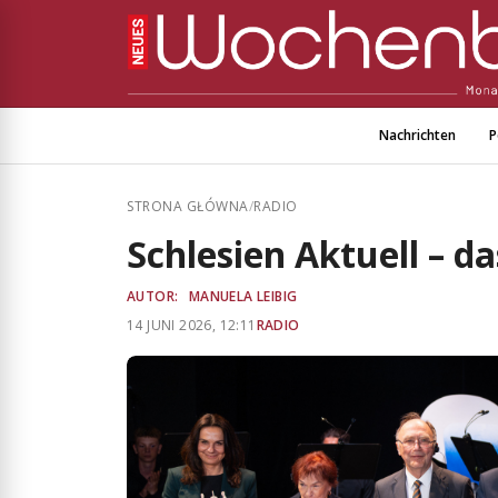
Nachrichten
P
STRONA GŁÓWNA
/
RADIO
Schlesien Aktuell – 
AUTOR:
MANUELA LEIBIG
14 JUNI 2026, 12:11
RADIO