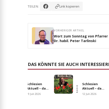
TEILEN:
Link kopieren
VORHERIGER ARTIKEL
Wort zum Sonntag von Pfarrer
Dr. habil. Peter Tarlinski
DAS KÖNNTE SIE AUCH INTERESSIE
Schlesien
Schlesien
RADIO
RADIO
Aktuell – das
Aktuell – das
Magazin am
Magazin am
19 Juli 2026
12 Juli 2026
19.07.2026
12.07.2026