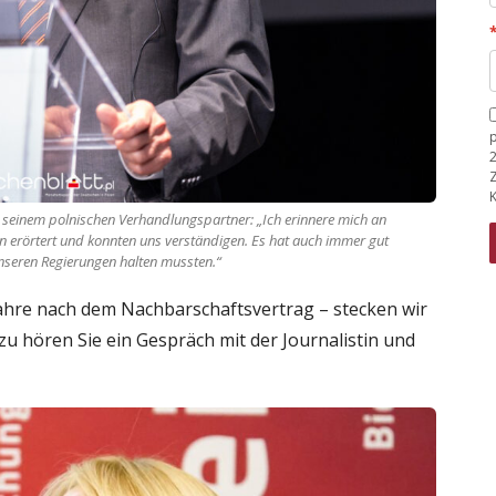
K
t seinem polnischen Verhandlungspartner: „Ich erinnere mich an
gen erörtert und konnten uns verständigen. Es hat auch immer gut
unseren Regierungen halten mussten.“
 Jahre nach dem Nachbarschaftsvertrag – stecken wir
zu hören Sie ein Gespräch mit der Journalistin und