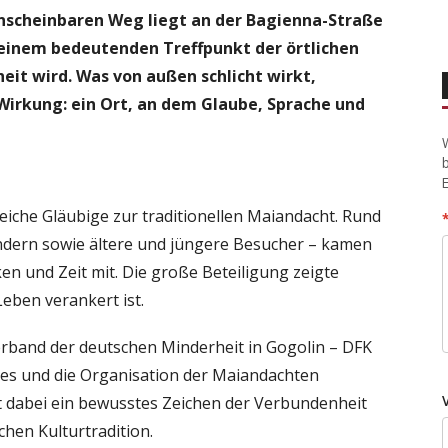
scheinbaren Weg liegt an der Bagienna-Straße
min im Jahreskalender. Foto: Dominika Bassek
 einem bedeutenden Treffpunkt der örtlichen
it wird. Was von außen schlicht wirkt,
 Wirkung: ein Ort, an dem Glaube, Sprache und
eiche Gläubige zur traditionellen Maiandacht. Rund
indern sowie ältere und jüngere Besucher – kamen
n und Zeit mit. Die große Beteiligung zeigte
Leben verankert ist.
rband der deutschen Minderheit in Gogolin – DFK
Ortes und die Organisation der Maiandachten
t dabei ein bewusstes Zeichen der Verbundenheit
chen Kulturtradition.