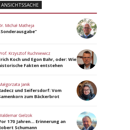
ANSICHTSSACHE
Dr. Michał Matheja
„Sonderausgabe”
Prof. Krzysztof Ruchniewicz
Erich Koch und Egon Bahr, oder: Wie
historische Fakten entstehen
Małgorzata Janik
Radecz und Seifersdorf: Vom
Samenkorn zum Bäckerbrot
Waldemar Gielzok
Vor 170 Jahren… Erinnerung an
Robert Schumann