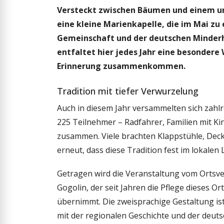
Versteckt zwischen Bäumen und einem un
Für viele Besucher ist die Maiandacht längst ein fester Ter
eine kleine Marienkapelle, die im Mai zu
Gemeinschaft und der deutschen Minderhe
entfaltet hier jedes Jahr eine besondere
Erinnerung zusammenkommen.
Tradition mit tiefer Verwurzelung
Auch in diesem Jahr versammelten sich zahlr
225 Teilnehmer – Radfahrer, Familien mit K
zusammen. Viele brachten Klappstühle, Decke
erneut, dass diese Tradition fest im lokalen 
Getragen wird die Veranstaltung vom Ortsve
Gogolin, der seit Jahren die Pflege dieses 
übernimmt. Die zweisprachige Gestaltung is
mit der regionalen Geschichte und der deuts